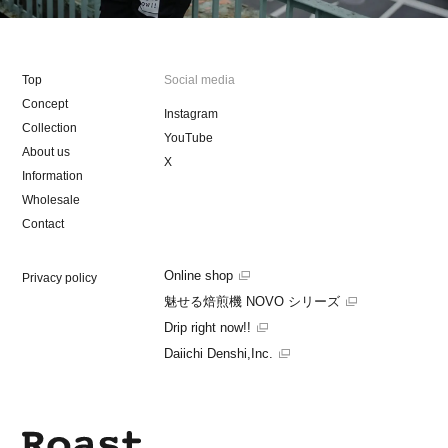
Top
Social media
Concept
Instagram
Collection
YouTube
About us
X
Information
Wholesale
Contact
Online shop
Privacy policy
魅せる焙煎機 NOVO シリーズ
Drip right now!!
Daiichi Denshi,Inc.