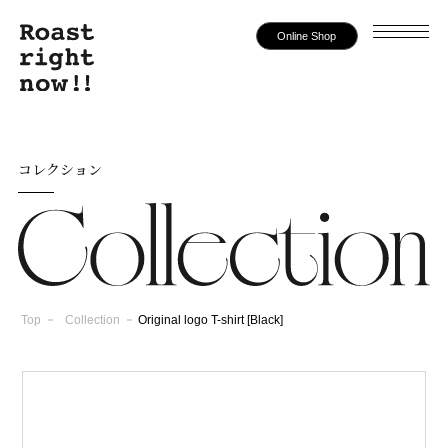
Online Shop
コレクション
Top
Collection
Original logo T-shirt [Black]