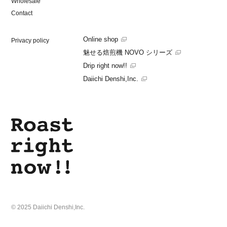
Wholesale
Contact
Online shop
Privacy policy
魅せる焙煎機 NOVO シリーズ
Drip right now!!
Daiichi Denshi,Inc.
© 2025 Daiichi Denshi,Inc.