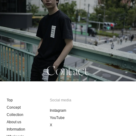
Top
Social media
Concept
Instagram
Collection
YouTube
About us
X
Information